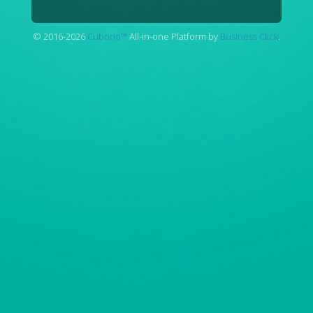
© 2016-2026
Cuborio™
All-in-one Platform by
Business Click
.